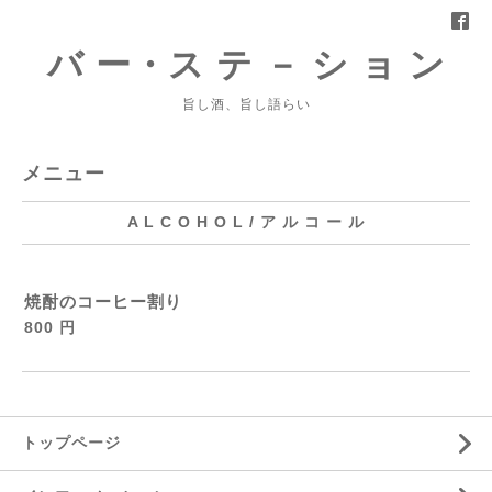
バ ー・ス テ － シ ョ ン
旨し酒、旨し語らい
メニュー
A L C O H O L / ア ル コ ー ル
焼酎のコーヒー割り
800 円
トップページ