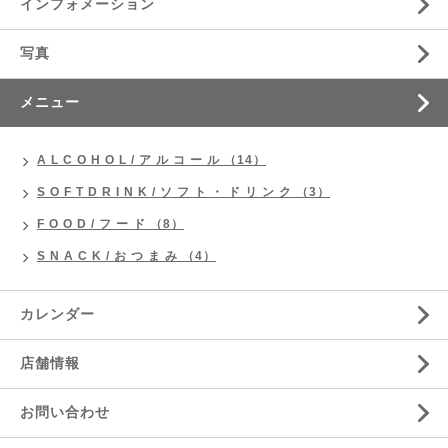
インフォメーション
写真
メニュー
A L C O H O L / ア ル コ ー ル （14）
S O F T D R I N K / ソ フ ト ・ ド リ ン ク （3）
F O O D / フ ー ド （8）
S N A C K / お つ ま み （4）
カレンダー
店舗情報
お問い合わせ