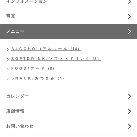
インフォメーション
写真
メニュー
A L C O H O L / ア ル コ ー ル （14）
S O F T D R I N K / ソ フ ト ・ ド リ ン ク （3）
F O O D / フ ー ド （8）
S N A C K / お つ ま み （4）
カレンダー
店舗情報
お問い合わせ