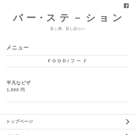
バ ー・ス テ － シ ョ ン
旨し酒、旨し語らい
メニュー
F O O D / フ ー ド
平凡なピザ
1,000 円
トップページ