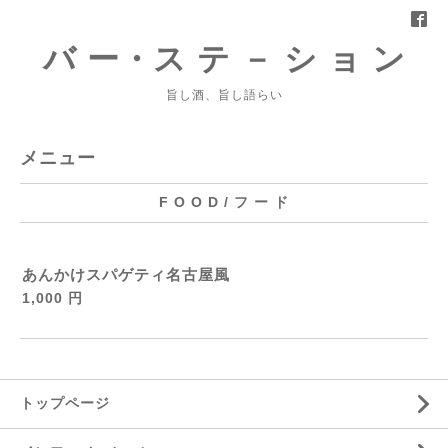
バ ー・ス テ － シ ョ ン
旨し酒、旨し語らい
メニュー
F O O D / フ ー ド
あんかけスパゲティ名古屋風
1,000 円
トップページ