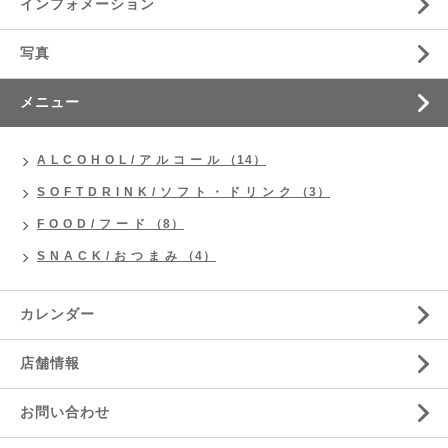
インフォメーション
写真
メニュー
A L C O H O L / ア ル コ ー ル （14）
S O F T D R I N K / ソ フ ト ・ ド リ ン ク （3）
F O O D / フ ー ド （8）
S N A C K / お つ ま み （4）
カレンダー
店舗情報
お問い合わせ