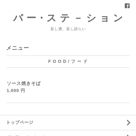
バ ー・ス テ － シ ョ ン
旨し酒、旨し語らい
メニュー
F O O D / フ ー ド
ソース焼きそば
1,000 円
トップページ