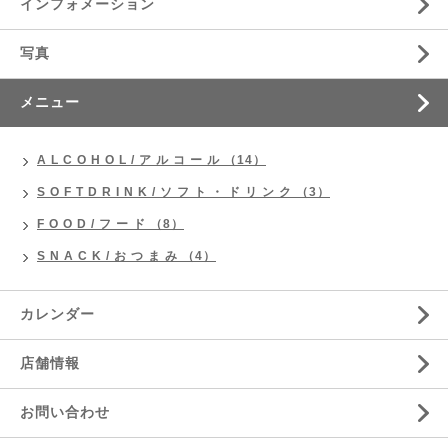
インフォメーション
写真
メニュー
A L C O H O L / ア ル コ ー ル （14）
S O F T D R I N K / ソ フ ト ・ ド リ ン ク （3）
F O O D / フ ー ド （8）
S N A C K / お つ ま み （4）
カレンダー
店舗情報
お問い合わせ