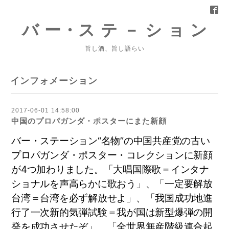
バ ー・ス テ － シ ョ ン
旨し酒、旨し語らい
インフォメーション
2017-06-01 14:58:00
中国のプロパガンダ・ポスターにまた新顔
バー・ステーション“名物”の
中国共産党の古い
プロパガンダ・ポスター・コレクションに新顔
が4つ加わりました。「大唱国際歌＝インタナ
ショナルを声高らかに歌おう」、「一定要解放
台湾＝台湾を必ず解放せよ」、「我国成功地進
行了一次新的気弾試験＝我が国は新型爆弾の開
発を成功させたぞ」、「全世界無産階級連合起